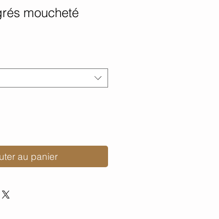
grés moucheté
uter au panier