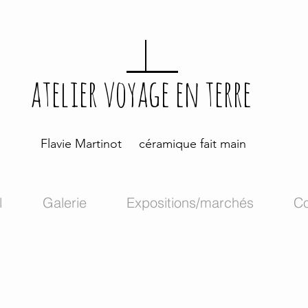
atelier voyage en terre
Flavie Martinot céramique fait main
l
Galerie
Expositions/marchés
Co