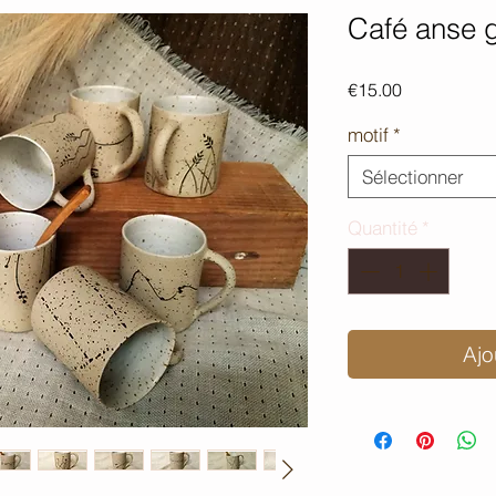
Café anse 
Prix
€15.00
motif
*
Sélectionner
Quantité
*
Ajo