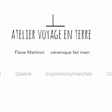
atelier voyage en terre
Flavie Martinot céramique fait main
l
Galerie
Expositions/marchés
Co